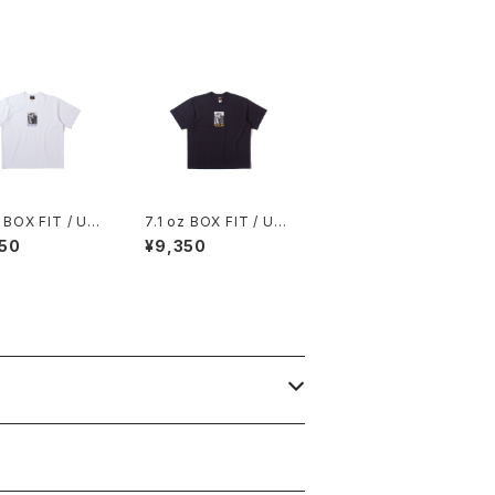
z BOX FIT / U
7.1 oz BOX FIT / U
T? TEE (WHIT
WIT IT? TEE (NAVY)
50
¥9,350