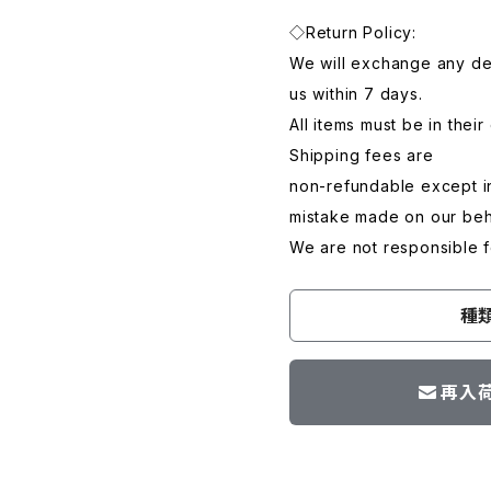
◇Return Policy:
We will exchange any de
us within 7 days.
All items must be in their
Shipping fees are
non-refundable except in
mistake made on our beh
We are not responsible f
種
再入