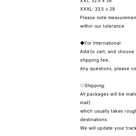
XXL: 32.5 x 26
XXXL: 33.5 x 28
Please note measurements
within our tolerance
◆For International
Add to cart, and choose 
shipping fee.
Any questions, please con
◇Shipping:
All packages will be mai
mail)
which usually takes roug
destinations.
We will update your trac