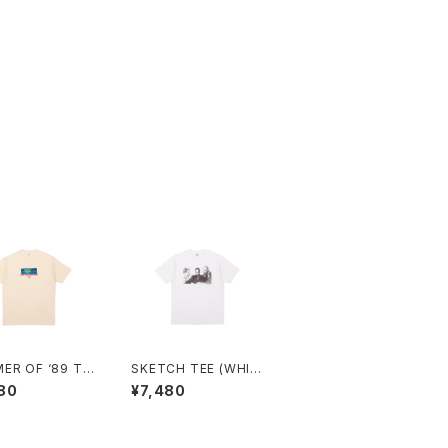
ER OF ‘89 TE
SKETCH TEE (WHIT
REAM)
E)
80
¥7,480