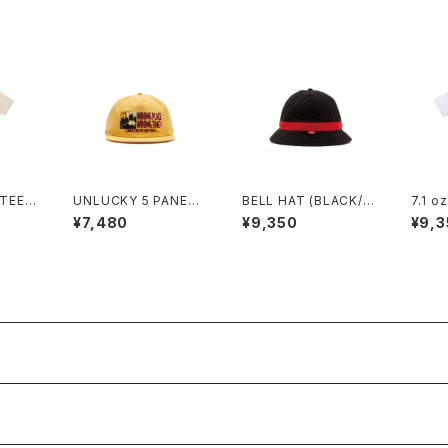
TEE
UNLUCKY 5 PANEL
BELL HAT (BLACK/R
7.1 o
SNAPBACK (MUSTA
ED)
WIT I
¥7,480
¥9,350
¥9,3
RD)
E)