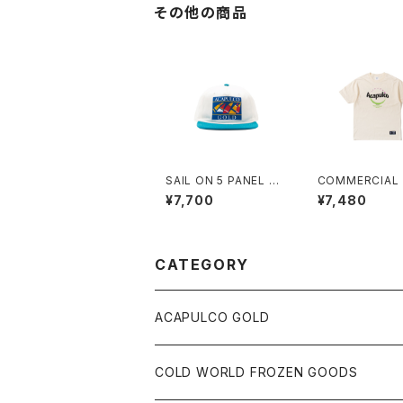
その他の商品
SAIL ON 5 PANEL S
COMMERCIAL 
NAPBACK CAP (CHA
(CREAM)
¥7,700
¥7,480
RLOTTE/WHITE)
CATEGORY
ACAPULCO GOLD
S/S TEE
COLD WORLD FROZEN GOODS