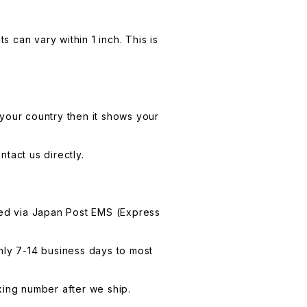
 can vary within 1 inch. This is
your country then it shows your
tact us directly.
led via Japan Post EMS (Express
hly 7-14 business days to most
king number after we ship.