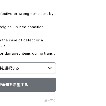
fective or wrong items sent by
 original unused condition.
 the case of defect or a
alf.
or damaged items during transit.
類を選択する
荷通知を希望する
通報する