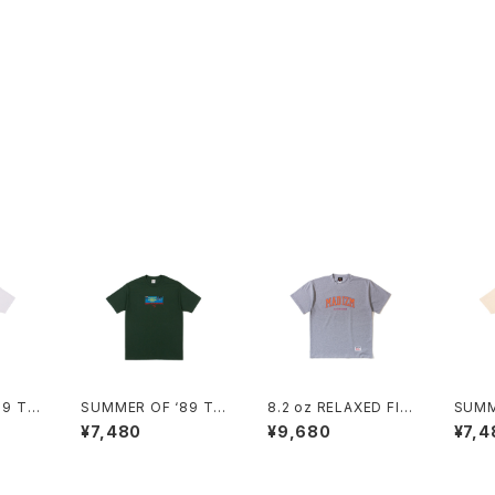
89 TE
SUMMER OF ‘89 TE
8.2 oz RELAXED FIT
SUMM
E (FOREST)
/ ALL WE DO TEE (H
E (C
¥7,480
¥9,680
¥7,4
EATHER GREY)