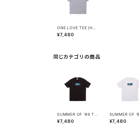
ONE LOVE TEE (HEA
THER GREY)
¥7,480
同じカテゴリの商品
SUMMER OF ‘89 TE
SUMMER OF ‘
E (BLACK)
E (WHITE)
¥7,480
¥7,480