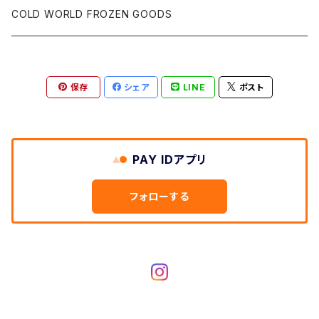
S/S TEE
COLD WORLD FROZEN GOODS
L/S TEE
保存
シェア
LINE
ポスト
SWEAT SHIRTS
BUTTON DOWN SHIRTS
PAY IDアプリ
ATHLETIC JERSEYS
フォローする
TANK TOPS
JACKET
JEANS, PANTS & SHORTS