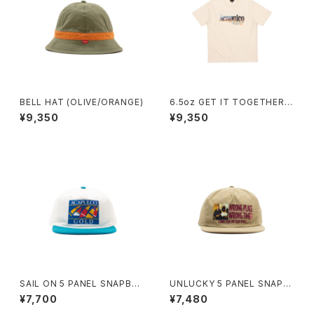
BELL HAT (OLIVE/ORANGE)
6.5oz GET IT TOGETHER T
EE / BOX FIT (CREAM)
¥9,350
¥9,350
SAIL ON 5 PANEL SNAPBA
UNLUCKY 5 PANEL SNAPB
CK CAP (CHARLOTTE/WHI
ACK (BEIGE)
¥7,700
¥7,480
TE)