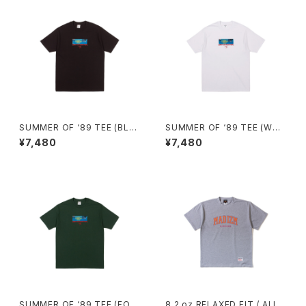
SUMMER OF ‘89 TEE (BLA
SUMMER OF ‘89 TEE (WHI
CK)
TE)
¥7,480
¥7,480
SUMMER OF ‘89 TEE (FOR
8.2 oz RELAXED FIT / ALL