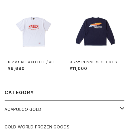
8.2 oz RELAXED FIT / ALL
8.2oz RUNNERS CLUB LS
WE DO TEE (WHITE)
TEE / RELAXED FIT (NAVY)
¥9,680
¥11,000
CATEGORY
ACAPULCO GOLD
S/S TEE
COLD WORLD FROZEN GOODS