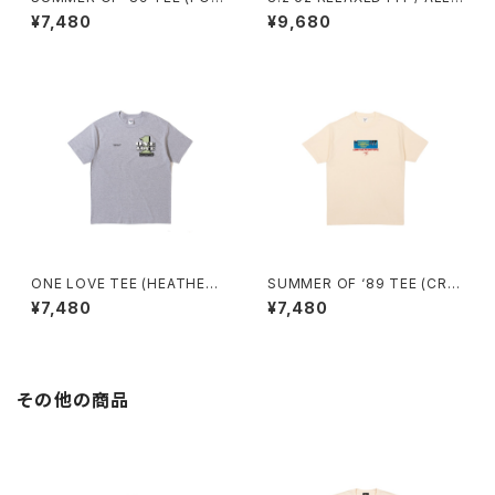
EST)
WE DO TEE (HEATHER GRE
¥7,480
¥9,680
Y)
ONE LOVE TEE (HEATHER
SUMMER OF ‘89 TEE (CRE
GREY)
AM)
¥7,480
¥7,480
その他の商品