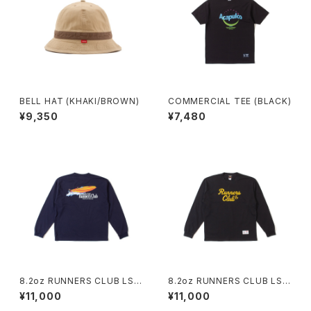
BELL HAT (KHAKI/BROWN)
COMMERCIAL TEE (BLACK)
¥9,350
¥7,480
8.2oz RUNNERS CLUB LS
8.2oz RUNNERS CLUB LS
TEE / RELAXED FIT (NAVY)
TEE / RELAXED FIT (BLAC
¥11,000
¥11,000
K)