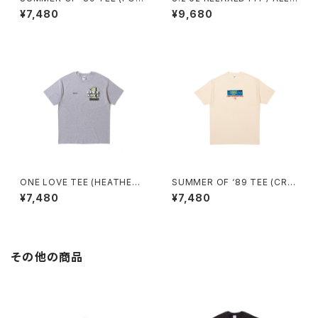
EST)
WE DO TEE (HEATHER GRE
¥7,480
¥9,680
Y)
ONE LOVE TEE (HEATHER
SUMMER OF ‘89 TEE (CRE
GREY)
AM)
¥7,480
¥7,480
その他の商品