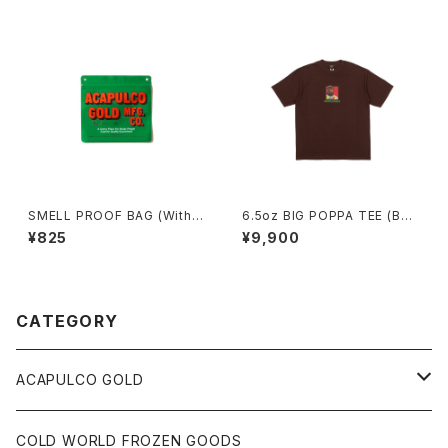
SMELL PROOF BAG (With P
6.5oz BIG POPPA TEE (BR
ake®)
OWN)
¥825
¥9,900
CATEGORY
ACAPULCO GOLD
S/S TEE
COLD WORLD FROZEN GOODS