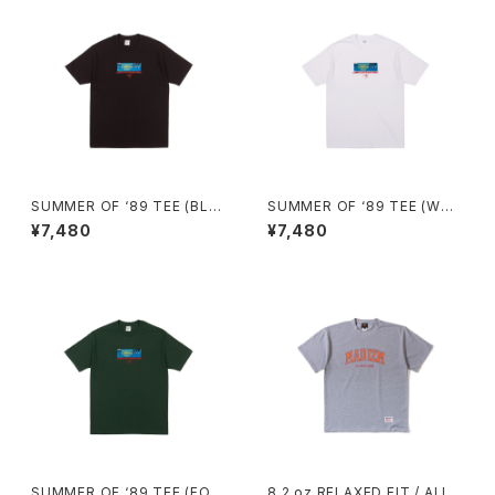
SUMMER OF ‘89 TEE (BLA
SUMMER OF ‘89 TEE (WHI
CK)
TE)
¥7,480
¥7,480
SUMMER OF ‘89 TEE (FOR
8.2 oz RELAXED FIT / ALL