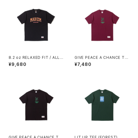
8.2 oz RELAXED FIT / ALL
GIVE PEACE A CHANCE TE
WE DO TEE (BLACK)
E (BURGUNDY)
¥9,680
¥7,480
GIVE PEACE A CHANCE TE
LIT UP TEE (FOREST)