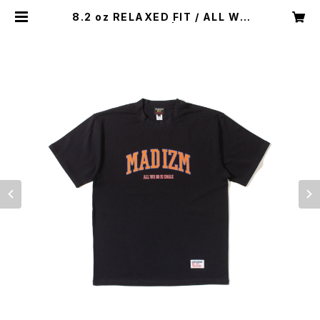
8.2 oz RELAXED FIT / ALL WE
DO TEE (BLACK) | Acapulco G
old