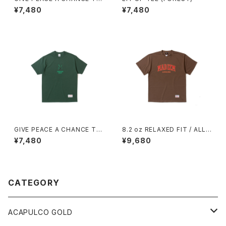
E (BLACK)
¥7,480
¥7,480
GIVE PEACE A CHANCE TE
8.2 oz RELAXED FIT / ALL
E (FOREST)
WE DO TEE (WALNUT)
¥7,480
¥9,680
CATEGORY
ACAPULCO GOLD