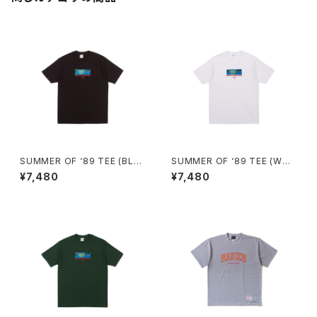
SUMMER OF ‘89 TEE (BLA
SUMMER OF ‘89 TEE (WHI
CK)
TE)
¥7,480
¥7,480