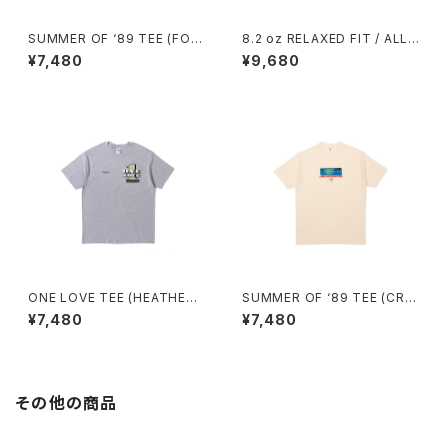
SUMMER OF ‘89 TEE (FOR
8.2 oz RELAXED FIT / ALL
EST)
WE DO TEE (HEATHER GRE
¥7,480
¥9,680
Y)
ONE LOVE TEE (HEATHER
SUMMER OF ‘89 TEE (CRE
GREY)
AM)
¥7,480
¥7,480
その他の商品