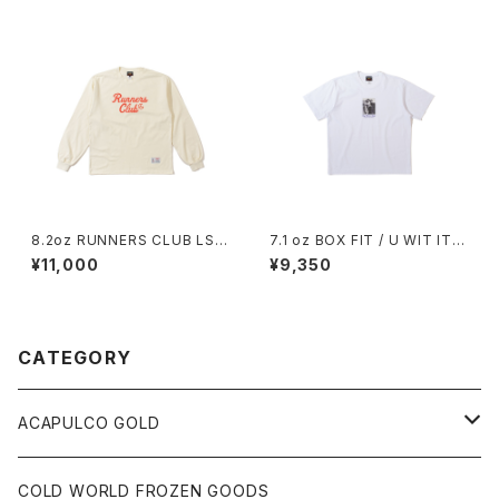
8.2oz RUNNERS CLUB LS
7.1 oz BOX FIT / U WIT IT?
TEE / RELAXED FIT (CREA
TEE (WHITE)
¥11,000
¥9,350
M)
CATEGORY
ACAPULCO GOLD
S/S TEE
COLD WORLD FROZEN GOODS