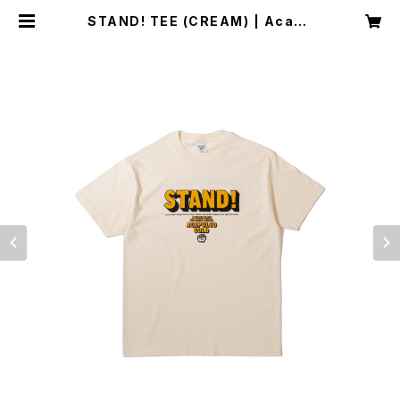
STAND! TEE (CREAM) | Acapu
lco Gold