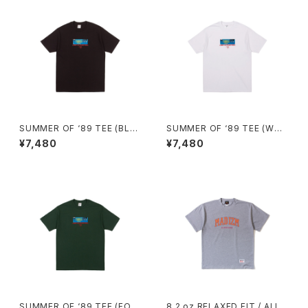
SUMMER OF ‘89 TEE (BLA
SUMMER OF ‘89 TEE (WHI
CK)
TE)
¥7,480
¥7,480
SUMMER OF ‘89 TEE (FOR
8.2 oz RELAXED FIT / ALL