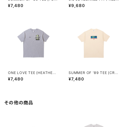
EST)
WE DO TEE (HEATHER GRE
¥7,480
¥9,680
Y)
ONE LOVE TEE (HEATHER
SUMMER OF ‘89 TEE (CRE
GREY)
AM)
¥7,480
¥7,480
その他の商品