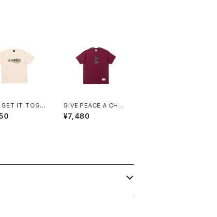
z GET IT TOGE
GIVE PEACE A CHAN
TEE / BOX FIT
CE TEE (BURGUND
50
¥7,480
AM)
Y)