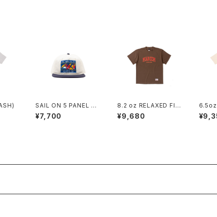
EE (ASH)
SAIL ON 5 PANEL S
8.2 oz RELAXED FIT
6.5o
NAPBACK CAP (NAV
/ ALL WE DO TEE (W
THER 
¥7,700
¥9,680
¥9,3
Y/WHITE)
ALNUT)
(CRE