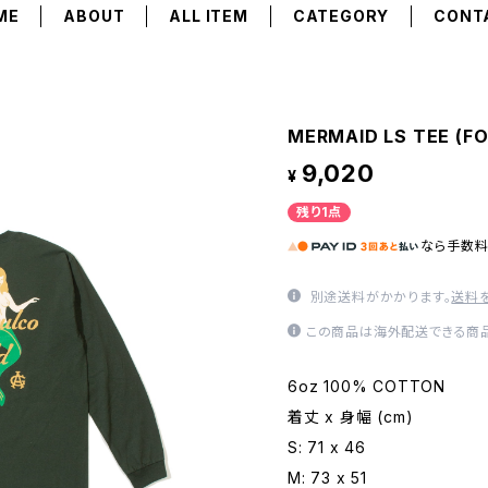
ME
ABOUT
ALL ITEM
CATEGORY
CONT
MERMAID LS TEE (F
9,020
¥
残り1点
なら
手数
別途送料がかかります。
送料
この商品は海外配送できる商品
6oz 100% COTTON
着丈 x 身幅 (cm)
S: 71 x 46
M: 73 x 51