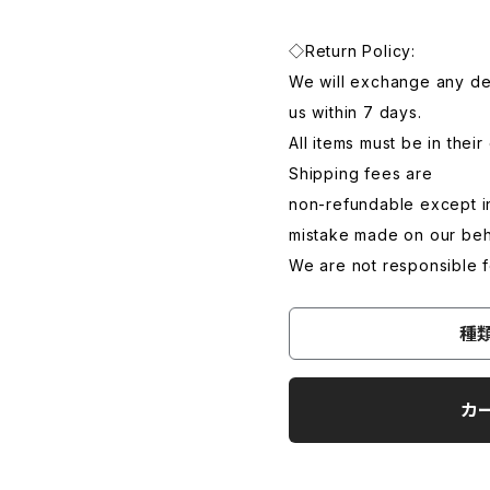
◇Return Policy:
We will exchange any de
us within 7 days.
All items must be in their
Shipping fees are
non-refundable except in
mistake made on our beh
We are not responsible f
種
カ