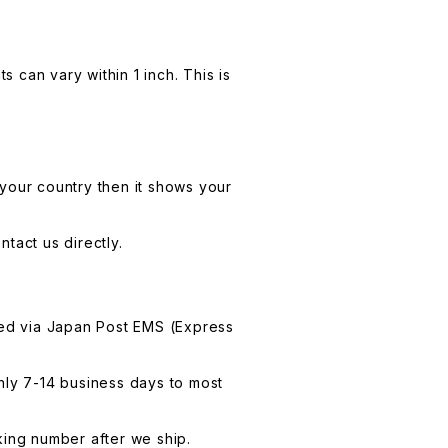
 can vary within 1 inch. This is
your country then it shows your
tact us directly.
led via Japan Post EMS (Express
hly 7-14 business days to most
king number after we ship.