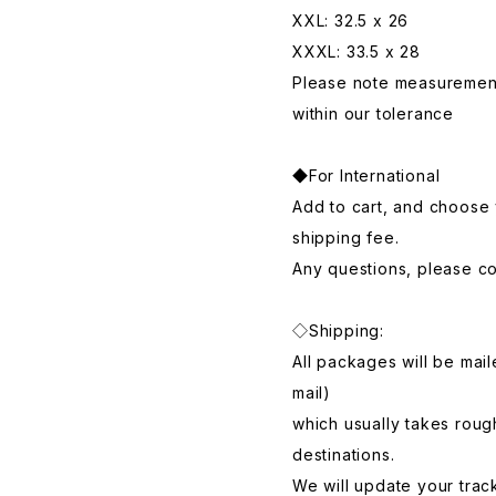
XXL: 32.5 x 26
XXXL: 33.5 x 28
Please note measurements
within our tolerance
◆For International
Add to cart, and choose 
shipping fee.
Any questions, please con
◇Shipping:
All packages will be mai
mail)
which usually takes roug
destinations.
We will update your trac