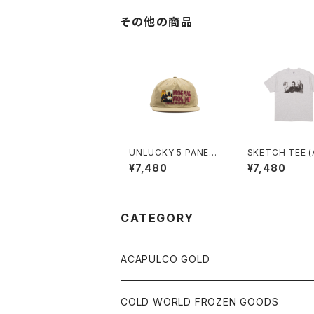
その他の商品
UNLUCKY 5 PANEL
SKETCH T
SNAPBACK (BEIGE)
¥7,480
¥7,480
CATEGORY
ACAPULCO GOLD
S/S TEE
COLD WORLD FROZEN GOODS