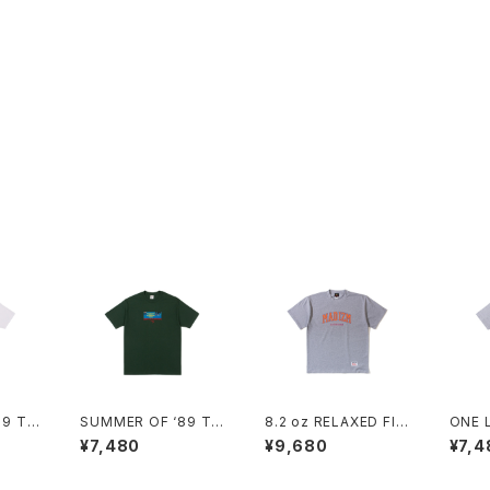
89 TE
SUMMER OF ‘89 TE
8.2 oz RELAXED FIT
ONE 
E (FOREST)
/ ALL WE DO TEE (H
THER
¥7,480
¥9,680
¥7,4
EATHER GREY)