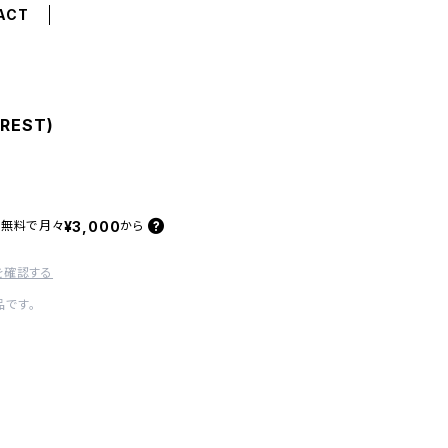
ACT
OREST)
¥3,000
料無料で
月々
から
を確認する
です。