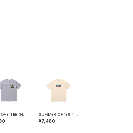
LOVE TEE (HEA
SUMMER OF ‘89 TE
 GREY)
E (CREAM)
80
¥7,480