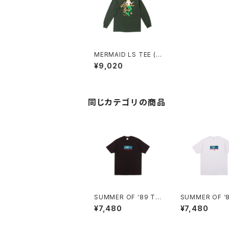
MERMAID LS TEE (F
OREST)
¥9,020
同じカテゴリの商品
SUMMER OF ‘89 TE
SUMMER OF ‘
E (BLACK)
E (WHITE)
¥7,480
¥7,480