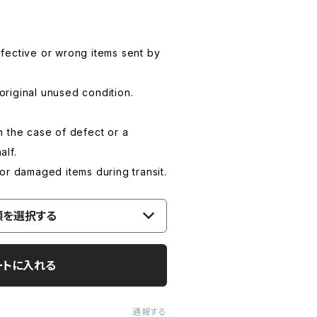
fective or wrong items sent by
 original unused condition.
 the case of defect or a
alf.
or damaged items during transit.
類を選択する
ートに入れる
通報する